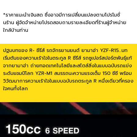
*ราคาแนะนำเงินสด ซึ่งอาจมีการเปลี่ยนแปลงตามโปรโมชั่
นร้าน ผู้จัดจำหน่ายโปรดสอบถามรายละเอียดที่ร้านผู้จำหน่าย
ใกล้บ้านท่าน
ปฐมบทของ R- ซีรีส์ รถจักรยานยนต์ ยามาฮ่า YZF-R15…บท
เริ่มต้นของความเร้าใจในตระกูล R ซีรีส์ รถซูเปอร์สปอร์ตพันธุ์แท้
จากยามาฮ่า ถ่ายทอดเทคโนโลยีและสไตล์ลิ่งในแบบฉบับรถแข่ง
ระดับแชมป์โลก YZR-M1 สมรรถนะความแรงเต็ม 150 ซีซี พร้อม
วิวัฒนาการความเร้าใจในแบบฉบับรถตระกูล R หนึ่งเดียวที่ครอง
ใจคนทั้งโลก