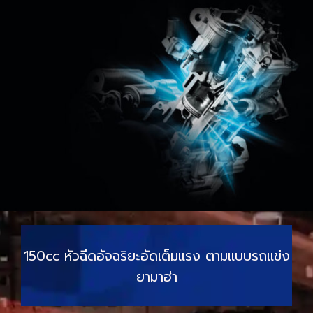
150cc หัวฉีดอัจฉริยะอัดเต็มแรง ตามแบบรถแข่ง
ยามาฮ่า