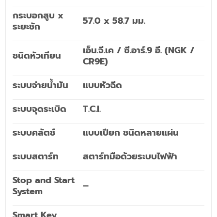
กระบอกสูบ x
57.0 x 58.7 มม.
ระยะชัก
เอ็น.จี.เค / ซี.อาร์.9 อี. (NGK /
ชนิดหัวเทียน
CR9E)
ระบบจ่ายน้ำมัน
แบบหัวฉีด
ระบบจุดระเบิด
T.C.I.
ระบบคลัตช์
แบบเปียก ชนิดหลายแผ่น
ระบบสตาร์ท
สตาร์ทมือด้วยระบบไฟฟ้า
Stop and Start
–
System
Smart Key