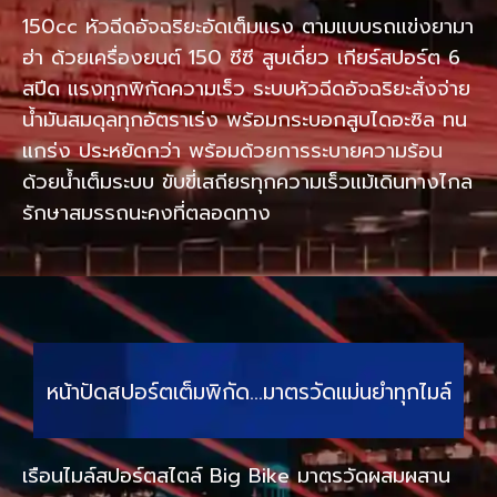
150cc หัวฉีดอัจฉริยะอัดเต็มแรง ตามแบบรถแข่งยามา
ฮ่า ด้วยเครื่องยนต์ 150 ซีซี สูบเดี่ยว เกียร์สปอร์ต 6
สปีด แรงทุกพิกัดความเร็ว ระบบหัวฉีดอัจฉริยะสั่งจ่าย
น้ำมันสมดุลทุกอัตราเร่ง พร้อมกระบอกสูบไดอะซิล ทน
แกร่ง ประหยัดกว่า พร้อมด้วยการระบายความร้อน
ด้วยน้ำเต็มระบบ ขับขี่เสถียรทุกความเร็วแม้เดินทางไกล
รักษาสมรรถนะคงที่ตลอดทาง
หน้าปัดสปอร์ตเต็มพิกัด…มาตรวัดแม่นยำทุกไมล์
เรือนไมล์สปอร์ตสไตล์ Big Bike มาตรวัดผสมผสาน