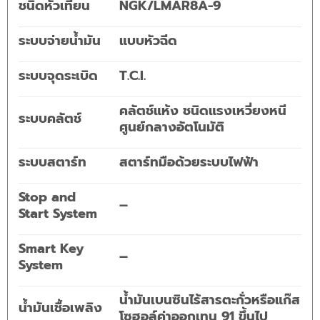
ชนิดหัวเทียน
NGK/LMAR8A-9
ระบบจ่ายน้ำมัน
แบบหัวฉีด
ระบบจุดระเบิด
T.C.I.
คลัตช์แห้ง ชนิดแรงเหวี่ยงหนี
ระบบคลัตช์
ศูนย์กลางอัตโนมัติ
ระบบสตาร์ท
สตาร์ทมือด้วยระบบไฟฟ้า
Stop and
–
Start System
Smart Key
–
System
น้ำมันเบนซินไร้สารตะกั่วหรือแก๊ส
น้ำมันเชื้อเพลิง
โซฮอล์ค่าออกเทน 91 ขึ้นไป