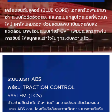
เครื่องยนต์บลูคอร์ (BLUE CORE) เอกสิทธ์เฉพาะยามา
ฮ่า ระบบหัวฉีดอัจฉริยะ และกระบอกสูบไดอะซิลที่พัฒนา
ใหม่ เผาไหม้หมดจด ช่วยลดมลพิษ เป็นมิตรกับสิ่ง
แวดล้อม มาพร้อมระบบเกียร์ CVT เพิ่มประสิทธิภาพใน
การขับขี่ ให้สนุกและเร้าใจในทุกระดับความเร็ว
ระบบเบรก ABS
พร้อม TRACTION CONTROL
SYSTEM (TCS)
ก้าวข้ามขีดจำกัดเดิมๆ ในด้านความปลอดภัยด้วยระบบ
เบรค ABS ช่วยป้องกันล้อล็อคหากเกิดการ เบรคกะทันหัน