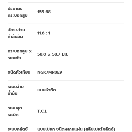
ปริมาตร
155 ซีซี
กระบอกสูบ
อัตราส่วน
11.6 : 1
กำลังอัด
กระบอกสูบ x
58.0 x 58.7 มม.
ระยะชัก
ชนิดหัวเทียน
NGK/MR8E9
ระบบจ่าย
แบบหัวฉีด
น้ำมัน
ระบบจุด
T.C.I.
ระเบิด
ระบบคลัตช์
แบบเปียก ชนิดหลายแผ่น (สลิปเปอร์คลัตซ์)