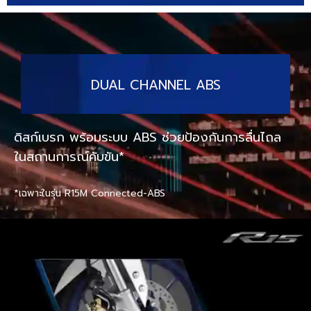
DUAL CHANNEL ABS
ดิสก์เบรก พร้อมระบบ ABS ช่วยป้องกันการลื่นไถล
ในสถานการณ์คับขัน*
*เฉพาะในรุ่น R15M Connected-ABS