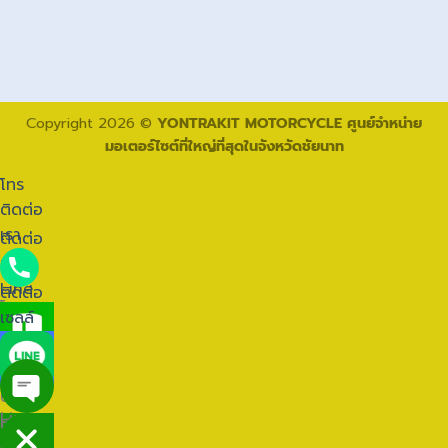
Copyright 2026 ©
YONTRAKIT MOTORCYCLE ศูนย์จำหน่าย
มอเตอร์ไซต์ที่ใหญ่ที่สุดในจังหวัดชัยนาท
โทร
ติดต่อ
เรา
ติดต่อ
ทาง
Line
ติดต่อ
โทร
เซลล์
ติดต่อ
เรา
ติดต่อ
ทาง
ติดต่อ
Line
เซลล์
ติดต่อ