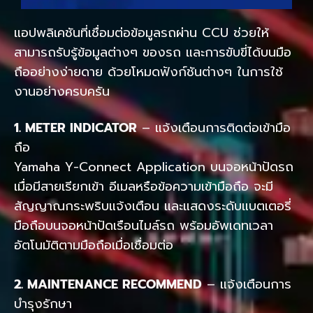
แอปพลิเคชันที่เชื่อมต่อข้อมูลรถผ่าน CCU ช่วยให้
สามารถรับรู้ข้อมูลต่างๆ ของรถ และการขับขี่ได้บนมือ
ถืออย่างง่ายดาย ด้วยโหมดฟังก์ชันต่างๆ ในการใช้
งานอย่างครบครัน
1. METER INDICATOR
– แจ้งเตือนการติดต่อเข้ามือ
ถือ
Yamaha Y-Connect Application บนจอหน้าปัดรถ
เมื่อมีสายเรียกเข้า อีเมลหรือข้อความเข้ามือถือ จะมี
สัญญาณกระพริบแจ้งเตือน และแสดงระดับแบตเตอรี่
มือถือบนจอหน้าปัดเรือนไมล์รถ พร้อมอัพเดทเวลา
อัตโนมัติตามมือถือเมื่อเชื่อมต่อ
2. MAINTENANCE RECOMMEND
– แจ้งเตือนการ
บำรุงรักษา