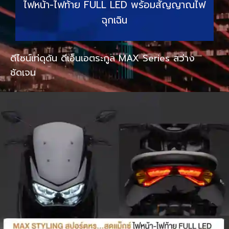
ไฟหน้า-ไฟท้าย FULL LED พร้อมสัญญาณไฟ
ฉุกเฉิน
ดีไซน์เท่ดุดัน ดีเอ็นเอตระกูล MAX Series สว่าง
ชัดเจน