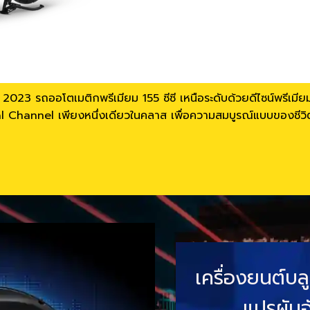
2023 รถออโตเมติกพรีเมียม 155 ซีซี เหนือระดับด้วยดีไซน์พรีเมี
l Channel เพียงหนึ่งเดียวในคลาส เพื่อความสมบูรณ์แบบของชีวิตเต
เครื่องยนต์บลู
แปรผันอ