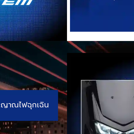
ญญาณไฟฉุกเฉิน