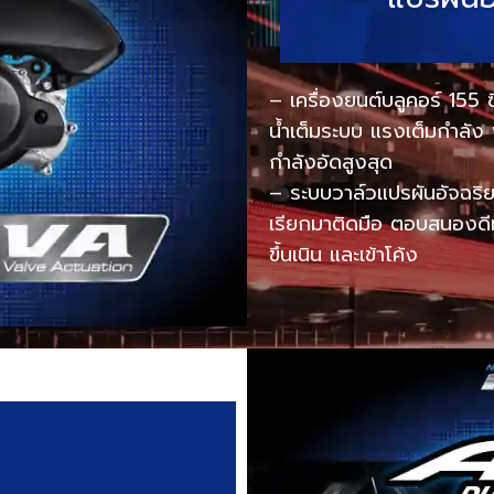
– เครื่องยนต์บลูคอร์ 155
น้ำเต็มระบบ แรงเต็มกำลั
กำลังอัดสูงสุด
– ระบบวาล์วแปรผันอัจฉริ
เรียกมาติดมือ ตอบสนองดีท
ขึ้นเนิน และเข้าโค้ง