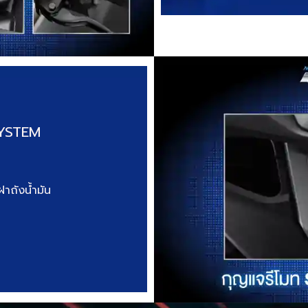
SYSTEM
าถังน้ำมัน