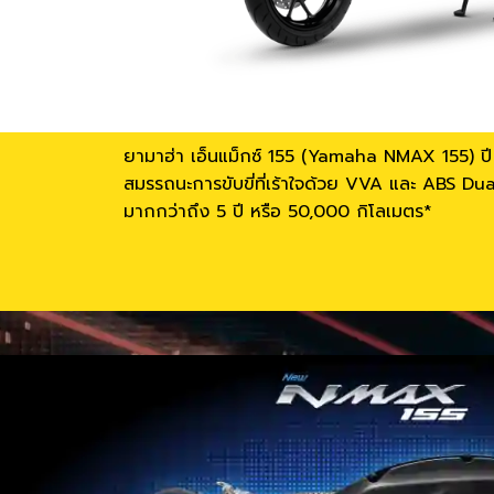
ยามาฮ่า เอ็นแม็กซ์ 155 (Yamaha NMAX 155) ปี 
สมรรถนะการขับขี่ที่เร้าใจด้วย VVA และ ABS Dua
มากกว่าถึง 5 ปี หรือ 50,000 กิโลเมตร*