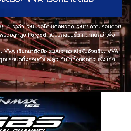
 ซีซี 4 วาล์ว ระบบออโตเมติกหัวฉีด ระบายความร้อนด้วย
ง พร้อมลูกสูบ Forged แบบรถสปอร์ต ทนทานกว่าเพื่อ
ยะ VVA เรียกมาติดมือ ระบบวาล์วแปรผันอัจฉริยะ VVA
ุกแรงบิดทั้งรอบต่ำและสูง ทันใจทั้งออกตัว เร่งแซง