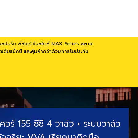
ยมสปอร์ต สีสันเร้าใจสไตล์ MAX Series ผสาน
็มแม็กซ์ และคุ้มค่ากว่าด้วยการรับประกัน
คอร์ 155 ซีซี 4 วาล์ว + ระบบวาล์ว
ัจฉริยะ VVA เรียกมาติดมือ