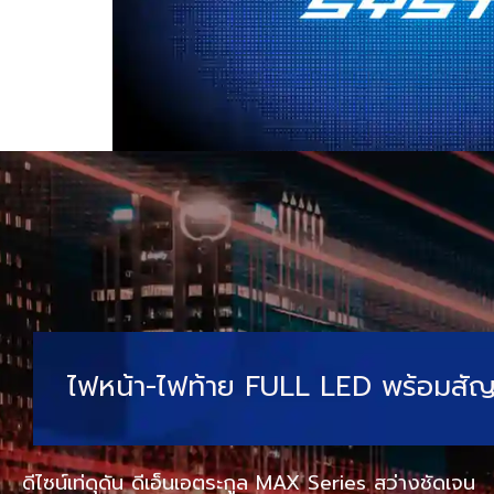
ไฟหน้า-ไฟท้าย FULL LED พร้อมสั
ดีไซน์เท่ดุดัน ดีเอ็นเอตระกูล MAX Series สว่างชัดเจน