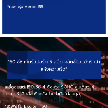
*เฉพาะรุ่น Aerox 155
150 ซีซี เกียร์สปอร์ต 5 สปีด คลัตช์มือ…ดีกรี เจ้า
แห่งความเร็ว*
เครื่องยนต์ 150 ซีซี 4 จังหวะ SOHC สูบเดี่ยว 4
วาล์ว หัวฉีดอัจฉริยะสั่งจ่ายน้ำมันได้สมดุล
*เฉพาะรุ่น Exciter 150