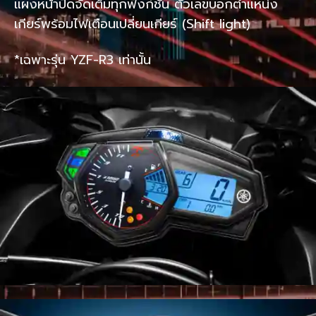
แผงหน้าปัดจัดเต็มทุกฟังก์ชั่น ตัวเลขบอกตำแหน่ง
เกียร์พร้อมไฟเตือนเปลี่ยนเกียร์ (Shift light)
*เฉพาะรุ่น YZF-R3 เท่านั้น