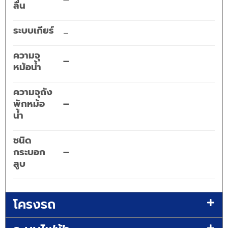
ลื่น
ระบบเกียร์
–
ความจุ
–
หม้อน้ำ
ความจุถัง
พักหม้อ
–
น้ำ
ชนิด
กระบอก
–
สูบ
โครงรถ