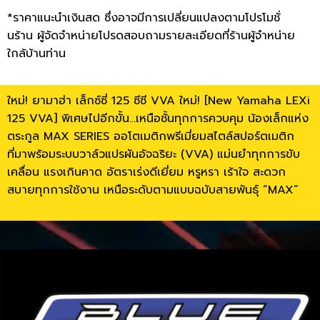
*ราคาแนะนำเงินสด ซึ่งอาจมีการเปลี่ยนแปลงตามโปรโมชั่
นร้าน ผู้จัดจำหน่ายโปรดสอบถามรายละเอียดที่ร้านผู้จำหน่าย
ใกล้บ้านท่าน
ใหม่! ยามาฮ่า เล็กซ์ซี่ 125 ซีซี VVA ใหม่! [New Yamaha LEXi
125 VVA] พิเศษไปอีกขั้น…เหนือชั้นทุกการควบคุม น้องเล็กแห่ง
ตระกูล MAX SERIES ออโตเมติกพรีเมี่ยมสไตล์สปอร์ตเมติก
ที่มาพร้อมระบบวาล์วแปรผันอัจฉริยะ (VVA) แม่นยำทุกการขับ
เคลื่อน แรงเกินคาด อัตราเร่งดีเยี่ยม หรูหรา เร้าใจ สะดวก
สบายทุกการใช้งาน เหนือระดับตามแบบฉบับสายพันธุ์ “MAX”