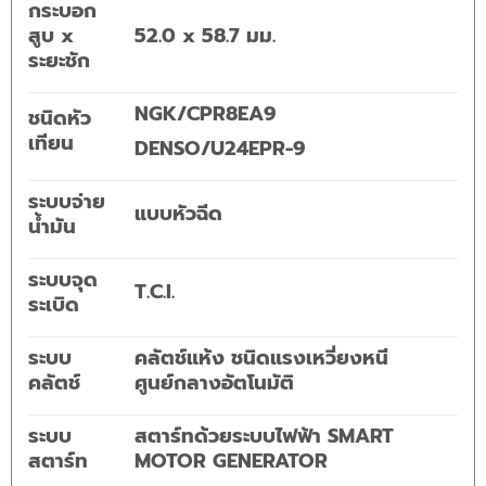
กระบอก
สูบ x
52.0 x 58.7 มม.
ระยะชัก
NGK/CPR8EA9
ชนิดหัว
เทียน
DENSO/U24EPR-9
ระบบจ่าย
แบบหัวฉีด
น้ำมัน
ระบบจุด
T.C.I.
ระเบิด
ระบบ
คลัตช์แห้ง ชนิดแรงเหวี่ยงหนี
คลัตช์
ศูนย์กลางอัตโนมัติ
ระบบ
สตาร์ทด้วยระบบไฟฟ้า SMART
สตาร์ท
MOTOR GENERATOR