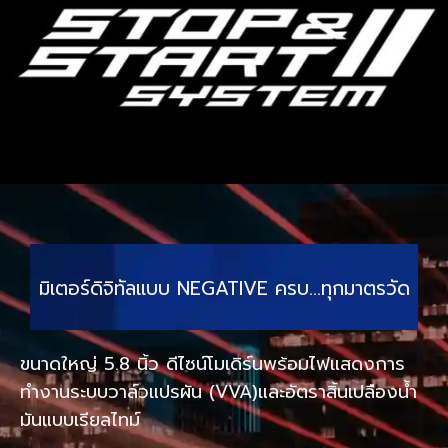
มิเตอร์ดิจิทัลแบบ NEGATIVE ครบ…ทุกมาตรวัด
ขนาดใหญ่ 5.8 นิ้ว ดีไซน์โมเดิร์นพร้อมไฟแสดงการ
ทำงานระบบวาล์วแปรผัน (VVA)และอัตราสิ้นเปลืองน้ำ
มันแบบเรียลไทม์