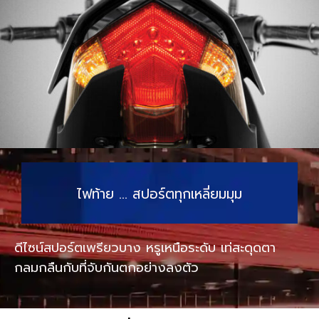
ไฟท้าย … สปอร์ตทุกเหลี่ยมมุม
ดีไซน์สปอร์ตเพรียวบาง หรูเหนือระดับ เท่สะดุดตา
กลมกลืนกับที่จับกันตกอย่างลงตัว