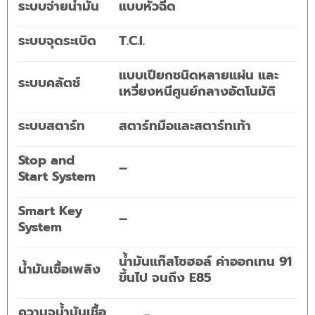
ระบบจ่ายน้ำมัน
แบบหัวฉีด
ระบบจุดระเบิด
T.C.I.
แบบเปียกชนิดหลายแผ่น และ
ระบบคลัตช์
เหวี่ยงหนีศูนย์กลางอัตโนมัติ
ระบบสตาร์ท
สตาร์ทมือและสตาร์ทเท้า
Stop and
–
Start System
Smart Key
–
System
น้ำมันแก๊สโซฮอล์ ค่าออกเทน 91
น้ำมันเชื้อเพลิง
ขึ้นไป จนถึง E85
ความจุน้ำมันเชื้อ