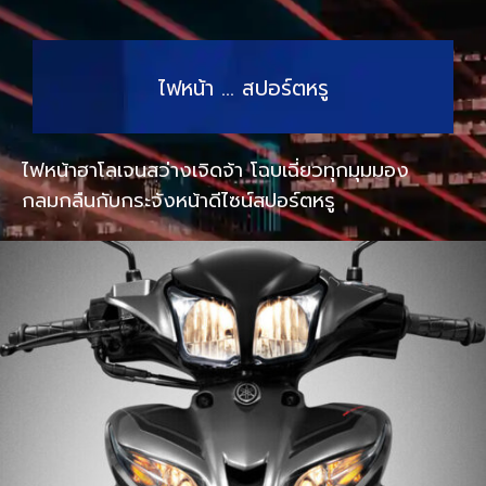
ไฟหน้า … สปอร์ตหรู
ไฟหน้าฮาโลเจนสว่างเจิดจ้า โฉบเฉี่ยวทุกมุมมอง
กลมกลืนกับกระจังหน้าดีไซน์สปอร์ตหรู