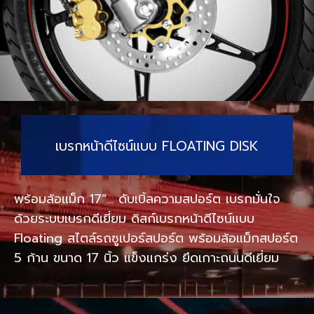
เบรกหน้าดีไซน์แบบ FLOATING DISK
พร้อมล้อแม็ก 17”… ดับเบิ้ลความสปอร์ต เบรกมั่นใจ
ด้วยระบบเบรกดีเยี่ยม ดิสก์เบรกหน้าดีไซน์แบบ
Floating สไตล์รถซูเปอร์สปอร์ต พร้อมล้อแม็กสปอร์ต
5 ก้าน ขนาด 17 นิ้ว แข็งแกร่ง ยึดเกาะถนนดีเยี่ยม