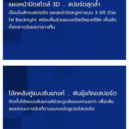
แผงหน้าปัดสไตล์ 3D … สปอร์ตสุดล้ำ
เรือนไมล์ทรงสปอร์ต แผงหน้าปัดหรูหราแบบ 3 มิติ ด้วย
ไฟ Backlight พร้อมชิ้นส่วนแบบคริสตัลอะครีลิค เห็นชัด
ทั้งกลางวันและกลางคืน
โช้คหลังคู่แบบซับแทงค์ … พันธุ์แท้คอสปอร์ต
ติดตั้งโช้คแบบซับแทงค์ช่วยดูดซับแรงกระแทก เพื่อเพิ่ม
สมรรถนะการขับขี่ตามแบบฉบับซูเปอร์สปอร์ต