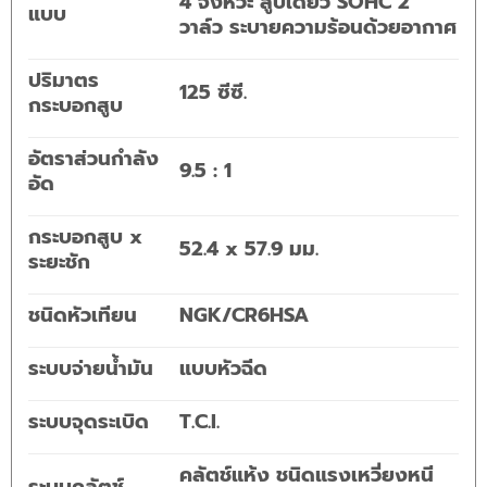
4 จังหวะ สูบเดี่ยว SOHC 2
แบบ
วาล์ว ระบายความร้อนด้วยอากาศ
ปริมาตร
125 ซีซี.
กระบอกสูบ
อัตราส่วนกำลัง
9.5 : 1
อัด
กระบอกสูบ x
52.4 x 57.9 มม.
ระยะชัก
ชนิดหัวเทียน
NGK/CR6HSA
ระบบจ่ายน้ำมัน
แบบหัวฉีด
ระบบจุดระเบิด
T.C.I.
คลัตช์แห้ง ชนิดแรงเหวี่ยงหนี