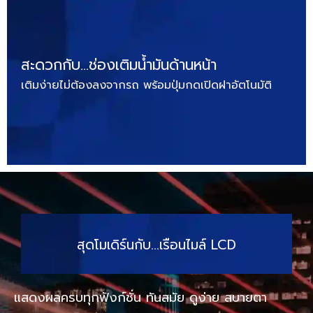
สะดวกกับ…ช่องเติมน้ำมันด้านหน้า
เติมง่ายไม่ต้องลงจากรถ พร้อมปุ่มกดเปิดฝาอัตโนมัติ
สุดโมเดิร์นกับ…เรือนไมล์ LCD
แสดงผลครบทุกฟังก์ชั่น ทันสมัย ดูง่าย สบายตา