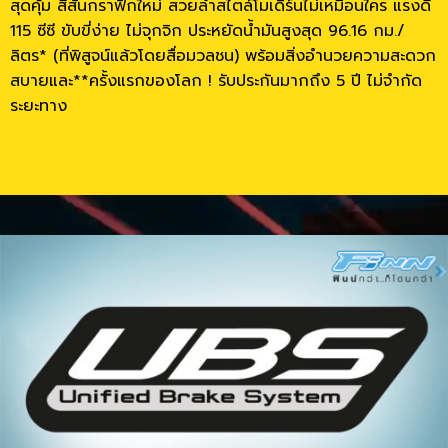
สุดคุ้ม สีสันกราฟิกใหม่ สวยล้ำสไตล์โมเดิร์นไม่เหมือนใคร แรงดี
115 ซีซี ขับขี่ง่าย ไม่จุกจิก ประหยัดน้ำมันสูงสุด 96.16 กม./
ลิตร* (ที่พิสูจน์แล้วโดยสื่อมวลชน) พร้อมสิ่งอำนวยความสะดวก
สบายและ**ครั้งแรกของโลก ! รับประกันมากถึง 5 ปี ไม่จำกัด
ระยะทาง