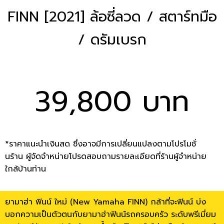
FINN [2021] ล้อซี่ลวด / สตาร์ทมือ
/ ดรัมเบรก
39,800 บาท
*ราคาแนะนำเงินสด ซึ่งอาจมีการเปลี่ยนแปลงตามโปรโมชั่
นร้าน ผู้จัดจำหน่ายโปรดสอบถามรายละเอียดที่ร้านผู้จำหน่าย
ใกล้บ้านท่าน
ยามาฮ่า ฟินน์ ใหม่ (New Yamaha FINN) กล้าที่จะฟินน์ บ่ง
บอกความเป็นตัวตนกับยามาฮ่าฟินน์รถครอบครัว ระดับพรีเมี่ยม