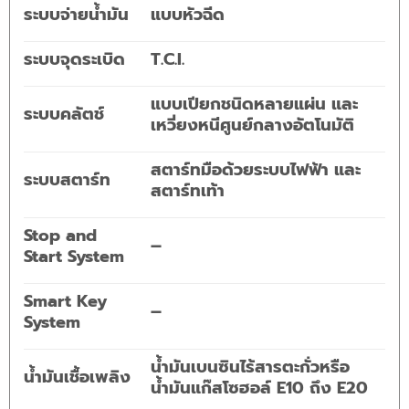
ระบบจ่ายน้ำมัน
แบบหัวฉีด
ระบบจุดระเบิด
T.C.I.
แบบเปียกชนิดหลายแผ่น และ
ระบบคลัตช์
เหวี่ยงหนีศูนย์กลางอัตโนมัติ
สตาร์ทมือด้วยระบบไฟฟ้า และ
ระบบสตาร์ท
สตาร์ทเท้า
Stop and
–
Start System
Smart Key
–
System
น้ำมันเบนซินไร้สารตะกั่วหรือ
น้ำมันเชื้อเพลิง
น้ำมันแก๊สโซฮอล์ E10 ถึง E20