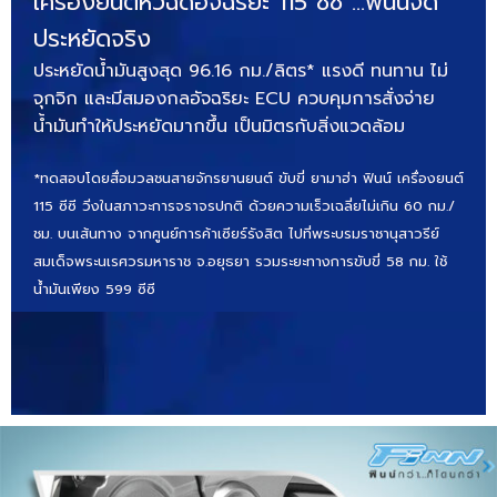
เครื่องยนต์หัวฉีดอัจฉริยะ 115 ซีซี …ฟินน์จัด
ประหยัดจริง
ประหยัดน้ำมันสูงสุด 96.16 กม./ลิตร* แรงดี ทนทาน ไม่
จุกจิก และมีสมองกลอัจฉริยะ ECU ควบคุมการสั่งจ่าย
น้ำมันทำให้ประหยัดมากขึ้น เป็นมิตรกับสิ่งแวดล้อม
*ทดสอบโดยสื่อมวลชนสายจักรยานยนต์ ขับขี่ ยามาฮ่า ฟินน์ เครื่องยนต์
115 ซีซี วิ่งในสภาวะการจราจรปกติ ด้วยความเร็วเฉลี่ยไม่เกิน 60 กม./
ชม. บนเส้นทาง จากศูนย์การค้าเซียร์รังสิต ไปที่พระบรมราชานุสาวรีย์
สมเด็จพระนเรศวรมหาราช จ.อยุธยา รวมระยะทางการขับขี่ 58 กม. ใช้
น้ำมันเพียง 599 ซีซี