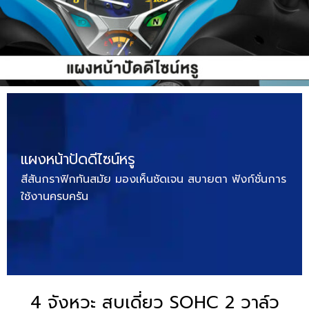
แผงหน้าปัดดีไซน์หรู
สีสันกราฟิกทันสมัย มองเห็นชัดเจน สบายตา ฟังก์ชั่นการ
ใช้งานครบครัน
4 จังหวะ สูบเดี่ยว SOHC 2 วาล์ว