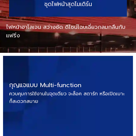
ชุดไฟหน้าสุดโมเดิร์น
ไฟหน้าฮาโลเจน สว่างชัด ดีไซน์โฉบเฉี่ยวกลมกลืนกับ
แฟริ่ง
กุญแจแบบ Multi-function
ควบคุมการใช้งานในจุดเดียว จะล็อค สตาร์ท หรือเปิดเบาะ
ก็สะดวกสบาย