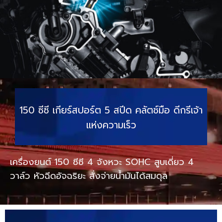
150 ซีซี เกียร์สปอร์ต 5 สปีด คลัตช์มือ ดีกรีเจ้า
แห่งความเร็ว
เครื่องยนต์ 150 ซีซี 4 จังหวะ SOHC สูบเดี่ยว 4
วาล์ว หัวฉีดอัจฉริยะ สั่งจ่ายน้ำมันได้สมดุล