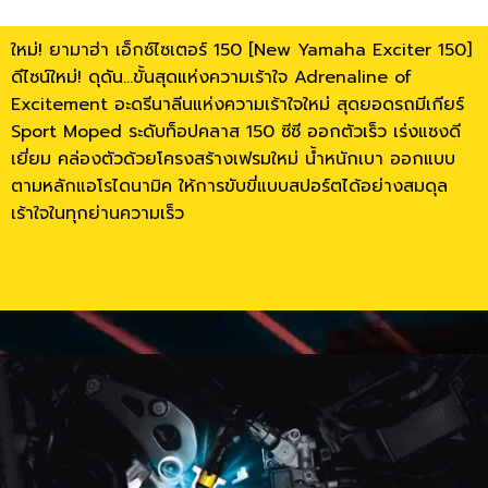
ใหม่! ยามาฮ่า เอ็กซ์ไซเตอร์ 150 [New Yamaha Exciter 150]
ดีไซน์ใหม่! ดุดัน…ขั้นสุดแห่งความเร้าใจ Adrenaline of
Excitement อะดรีนาลีนแห่งความเร้าใจใหม่ สุดยอดรถมีเกียร์
Sport Moped ระดับท็อปคลาส 150 ซีซี ออกตัวเร็ว เร่งแซงดี
เยี่ยม คล่องตัวด้วยโครงสร้างเฟรมใหม่ น้ำหนักเบา ออกแบบ
ตามหลักแอโรไดนามิค ให้การขับขี่แบบสปอร์ตได้อย่างสมดุล
เร้าใจในทุกย่านความเร็ว