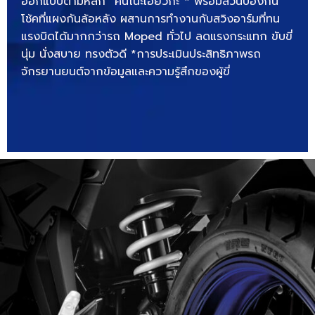
ออกแบบตามหลัก “คันโนะเฮียวกะ”* พร้อมส่วนป้องกัน
โช้คที่แผงกันล้อหลัง ผสานการทำงานกับสวิงอาร์มที่ทน
แรงบิดได้มากกว่ารถ Moped ทั่วไป ลดแรงกระแทก ขับขี่
นุ่ม นั่งสบาย ทรงตัวดี *การประเมินประสิทธิภาพรถ
จักรยานยนต์จากข้อมูลและความรู้สึกของผู้ขี่