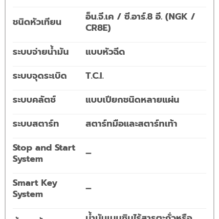
อ็น.จี.เค / ซี.อาร์.8 อี. (NGK /
ชนิดหัวเทียน
CR8E)
ระบบจ่ายน้ำมัน
แบบหัวฉีด
ระบบจุดระเบิด
T.C.I.
ระบบคลัตช์
แบบเปียกชนิดหลายแผ่น
ระบบสตาร์ท
สตาร์ทมือและสตาร์ทเท้า
Stop and Start
–
System
Smart Key
–
System
น้ำมันเบนซินไร้สารตะกั่วหรือ