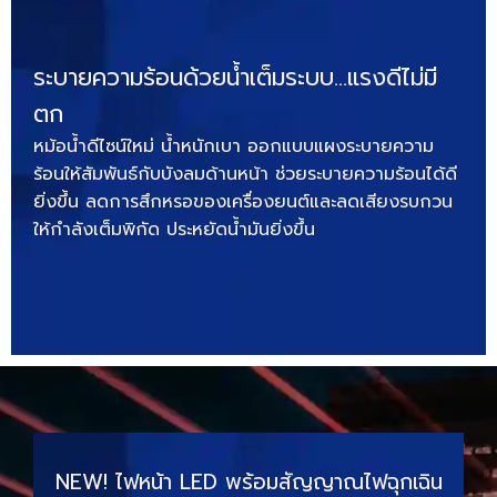
ระบายความร้อนด้วยน้ำเต็มระบบ…แรงดีไม่มี
ตก
หม้อน้ำดีไซน์ใหม่ น้ำหนักเบา ออกแบบแผงระบายความ
ร้อนให้สัมพันธ์กับบังลมด้านหน้า ช่วยระบายความร้อนได้ดี
ยิ่งขึ้น ลดการสึกหรอของเครื่องยนต์และลดเสียงรบกวน
ให้กำลังเต็มพิกัด ประหยัดน้ำมันยิ่งขึ้น
NEW! ไฟหน้า LED พร้อมสัญญาณไฟฉุกเฉิน