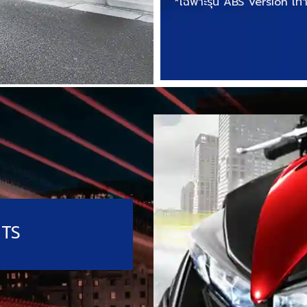
*เฉพาะรุ่น ABS Version เท่า
TS