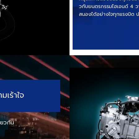
วกับยนตรกรรมไฮเอนด์ 4 วาล
สนองได้อย่างใจทุกแรงบิด ปร
มเร้าใจ
ียวกัน