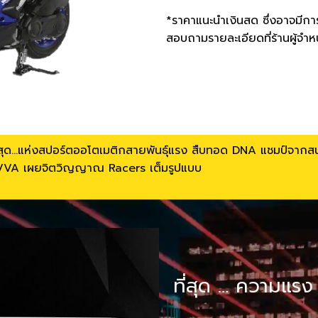
*ราคาแนะนำเงินสด ซึ่งอาจมีการ
สอบถามรายละเอียดที่ร้านผู้จำห
 ที่สุด…แห่งสปอร์ตออโตเมติกสายพันธุ์แรง สืบทอด DNA แชมป์จากสน
ผัน VVA เผยจิตวิญญาณ Racers เต็มรูปแบบ
ที่สุด … ความแร