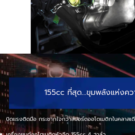
155cc ที่สุด…ขุมพลังแห่งควา
บิดแรงติดมือ กระชากใจกว่าสปอร์ตออโตเมติกในคลาสเด
เครื่องยนต์ออโตเมติกหัวฉีด 155cc 4 วาล์ว