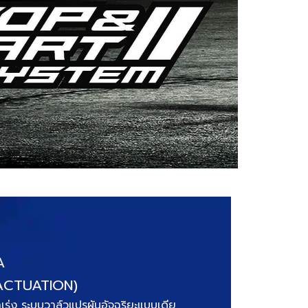
A
ACTUATION)
เร่ง ระบบวาล์วแปรผันอัจฉริยะแบบเดีย