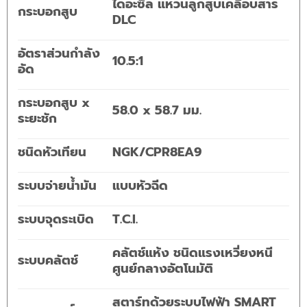
ไดอะซิล แหวนลูกสูบเคลือบสาร
กระบอกสูบ
DLC
อัตราส่วนกำลัง
10.5:1
อัด
กระบอกสูบ x
58.0 x 58.7 มม.
ระยะชัก
ชนิดหัวเทียน
NGK/CPR8EA9
ระบบจ่ายน้ำมัน
แบบหัวฉีด
ระบบจุดระเบิด
T.C.I.
คลัตช์แห้ง ชนิดแรงเหวี่ยงหนี
ระบบคลัตช์
ศูนย์กลางอัตโนมัติ
สตาร์ทด้วยระบบไฟฟ้า SMART