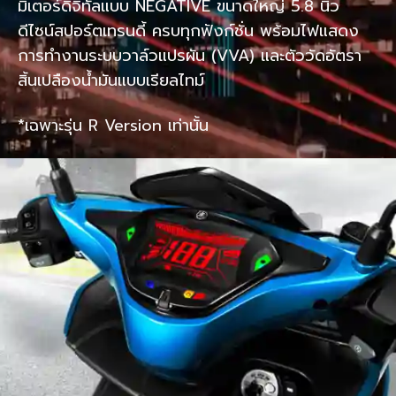
มิเตอร์ดิจิทัลแบบ NEGATIVE ขนาดใหญ่ 5.8 นิ้ว
ดีไซน์สปอร์ตเทรนดี้ ครบทุกฟังก์ชั่น พร้อมไฟแสดง
การทำงานระบบวาล์วแปรผัน (VVA) และตัววัดอัตรา
สิ้นเปลืองน้ำมันแบบเรียลไทม์
*เฉพาะรุ่น R Version เท่านั้น