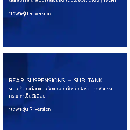
ดิสก์เบรกหน้าแบบรถสปอร์ต โฉบเฉี่ยวโดดเด่นทุกองศา
*เฉพาะรุ่น R Version
REAR SUSPENSIONS – SUB TANK
ระบบกันสะเทือนแบบซับแทงค์ ดีไซน์สปอร์ต ดูดซับแรง
กระแทกเป็นดีเยี่ยม
*เฉพาะรุ่น R Version