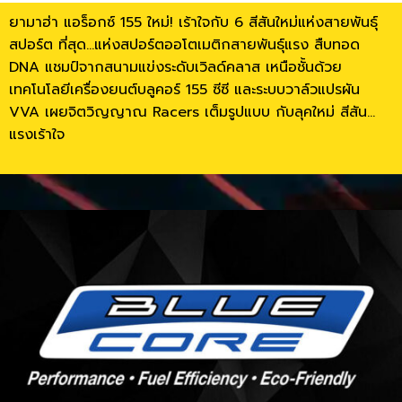
ยามาฮ่า แอร็อกซ์ 155 ใหม่! เร้าใจกับ 6 สีสันใหม่แห่งสายพันธุ์
สปอร์ต ที่สุด…แห่งสปอร์ตออโตเมติกสายพันธุ์แรง สืบทอด
DNA แชมป์จากสนามแข่งระดับเวิลด์คลาส เหนือชั้นด้วย
เทคโนโลยีเครื่องยนต์บลูคอร์ 155 ซีซี และระบบวาล์วแปรผัน
VVA เผยจิตวิญญาณ Racers เต็มรูปแบบ กับลุคใหม่ สีสัน…
แรงเร้าใจ