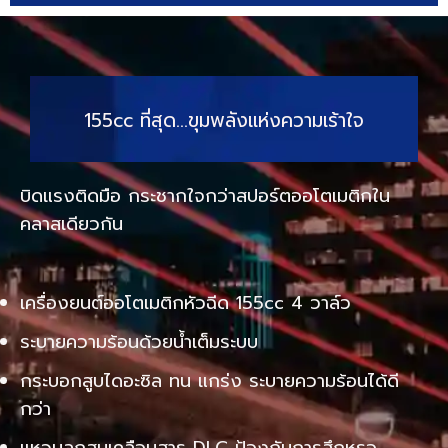
155cc ที่สุด…ขุมพลังแห่งความเร้าใจ
บิดแรงติดมือ กระชากใจกว่าสปอร์ตออโตเมติกใน
คลาสเดียวกัน
เครื่องยนต์ออโตเมติกหัวฉีด 155cc 4 วาล์ว
ระบายความร้อนด้วยน้ำเต็มระบบ
กระบอกสูบไดอะซิล ทน แกร่ง ระบายความร้อนได้ดี
กว่า
แหวนลูกสูบเคลือบสาร DLC ป้องกันการสึกหรอ