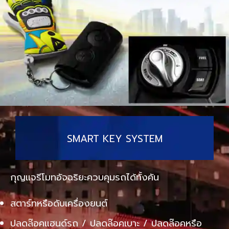
SMART KEY SYSTEM
กุญแจรีโมทอัจฉริยะควบคุมรถได้ทั้งคัน
สตาร์ทหรือดับเครื่องยนต์
ปลดล๊อคแฮนด์รถ / ปลดล๊อคเบาะ / ปลดล๊อคหรือ