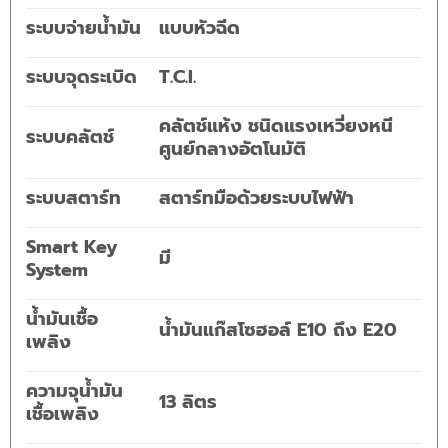
ระบบจ่ายน้ำมัน
แบบหัวฉีด
ระบบจุดระเบิด
T.C.I.
คลัตช์แห้ง ชนิดแรงเหวี่ยงหนี
ระบบคลัตช์
ศูนย์กลางอัตโนมัติ
ระบบสตาร์ท
สตาร์ทมือด้วยระบบไฟฟ้า
Smart Key
มี
System
น้ำมันเชื้อ
น้ำมันแก๊สโซฮอล์ E10 ถึง E20
เพลิง
ความจุน้ำมัน
13 ลิตร
เชื้อเพลิง