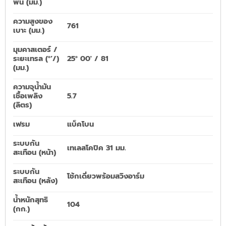
พื้น (มม.)
ความสูงของ
761
เบาะ (มม.)
มุมคาสเตอร์ /
ระยะเทรล (°’/)
25° 00′ / 81
(มม.)
ความจุน้ำมัน
เชื้อเพลิง
5.7
(ลิตร)
เฟรม
แบ็คโบน
ระบบกัน
เทเลสโคปิค 31 มม.
สะเทือน (หน้า)
ระบบกัน
โช้กเดี่ยวพร้อมสวิงอาร์ม
สะเทือน (หลัง)
น้ำหนักสุทธิ
104
(กก.)