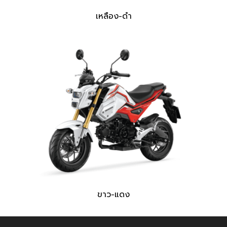
เหลือง-ดำ
ขาว-แดง