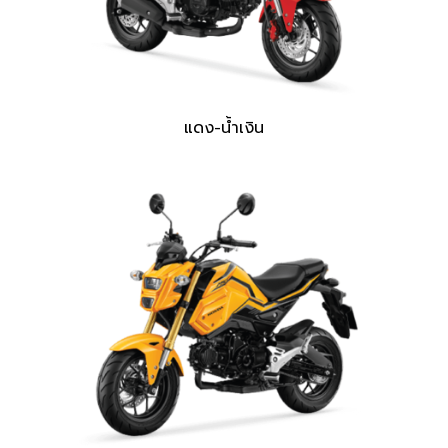
แดง-น้ำเงิน