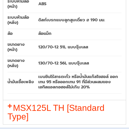
ระบบห้ามล้อ
ABS
(หน้า)
ระบบห้ามล้อ
ดิสก์เบรกแบบลูกสูบเดี่ยว ⌀ 190 มม.
(หลัง)
ล้อ
ล้อแม็ก
ขนาดยาง
120/70-12 51L แบบจุ๊บเลส
(หน้า)
ขนาดยาง
130/70-12 56L แบบจุ๊บเลส
(หลัง)
เบนซินไร้สารตะกั่ว หรือน้ำมันแก๊สโซฮอล์ ออก
น้ำมันเชื้อเพลิง
เทน 95 หรือออกเทน 91 ที่มีส่วนผสมของ
เอทิลแอลกอฮอล์ไม่เกิน 20%
MSX125L TH [Standard
Type]