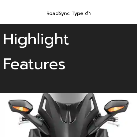
RoadSync Type ดำ
Highlight
Features