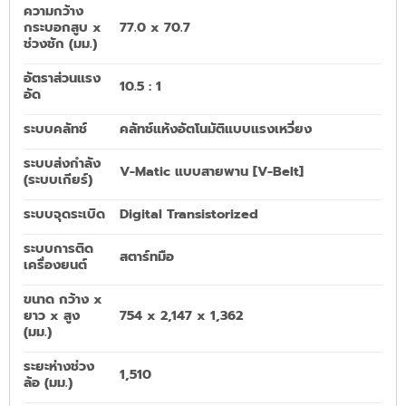
ความกว้าง
กระบอกสูบ x
77.0 x 70.7
ช่วงชัก (มม.)
อัตราส่วนแรง
10.5 : 1
อัด
ระบบคลัทช์
คลัทช์แห้งอัตโนมัติแบบแรงเหวี่ยง
ระบบส่งกำลัง
V-Matic แบบสายพาน [V-Belt]
(ระบบเกียร์)
ระบบจุดระเบิด
Digital Transistorized
ระบบการติด
สตาร์ทมือ
เครื่องยนต์
ขนาด กว้าง x
ยาว x สูง
754 x 2,147 x 1,362
(มม.)
ระยะห่างช่วง
1,510
ล้อ (มม.)