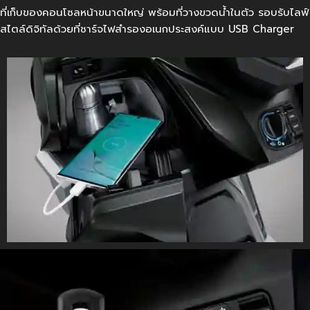
ที่เก็บของคอนโซลหน้าขนาดใหญ่ พร้อมที่วางขวดน้ำในตัว รอบรับไลฟ์
สไตล์ดิจิทัลด้วยที่ชาร์จไฟสำรองอเนกประสงค์แบบ USB Charger