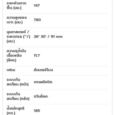
ระยะห่างจาก
147
พื้น (มม.)
ความสูงของ
780
เบาะ (มม.)
มุมคาสเตอร์ /
ระยะเทรล (°’/)
26° 30′ / 91 mm
(มม.)
ความจุน้ำมัน
เชื้อเพลิง
11.7
(ลิตร)
เฟรม
อันเดอร์โบน
ระบบกัน
เทเลสโคปิค
สะเทือน (หน้า)
ระบบกัน
ทวินช็อค
สะเทือน (หลัง)
น้ำหนักสุทธิ
185
(กก.)