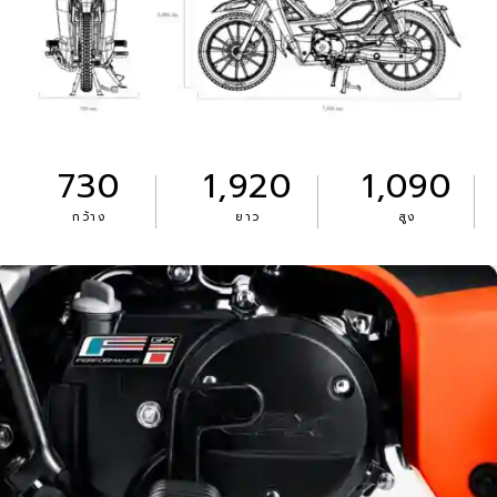
730
1,920
1,090
กว้าง
ยาว
สูง