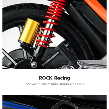
ROCK Racing
โช้กอัพดีไซน์สีแดงเรสซิ่ง แบบมีซับแทงค์แต่ง