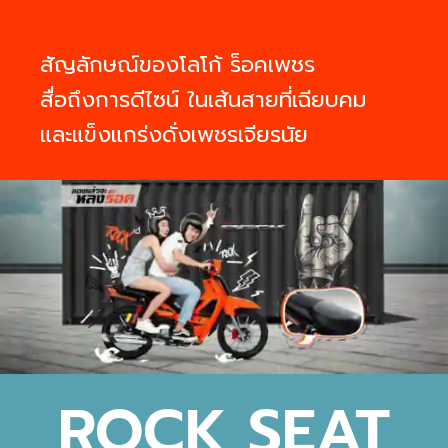
สัญลักษณ์ของโลโก้ ร็อคเพชร
สื่อถึงการดีไซน์ ในเส้นสายที่เฉียบคม
และแข็งแกร่งดั่งเพชรเจียรนัย
ROCK SEAT