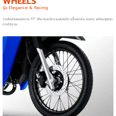
WHEELS
รุ่น Elegance & Racing
วงล้ออัลลอยขนาด 17” ให้อารมณ์ความสปอร์ต แข็งแกร่ง คงทน พร้อมลุยทุก
การใช้งาน