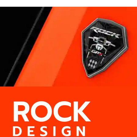
ROCK
D E S I G N