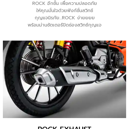
ROCK อีกชั้น เพื่อความปลอดภัย
ให้คุณมั่นใจด้วยฟังก์ชั่นสวิทซ์
กุญแจนิรภัย…ROCK ง่ายยยย
พร้อมม่านซัตเตอร์ปิดช่องสวิทซ์กุญแจ